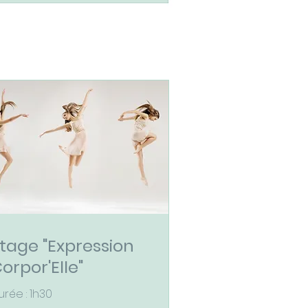
tage "Expression
orpor'Elle"
urée : 1h30