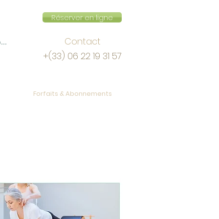
Réserver en ligne
Contact
onnecter
+(33) 06 22 19 31 57
n ligne
Forfaits & Abonnements