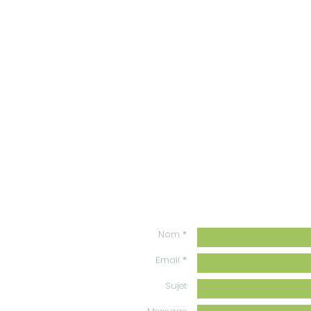
CONTACT
3, Avenue JF Kennedy
57000 Metz (France)
+(33) 06 22 19 31 57
alya-spectacle@hotmail.fr
Nom *
Email *
Sujet