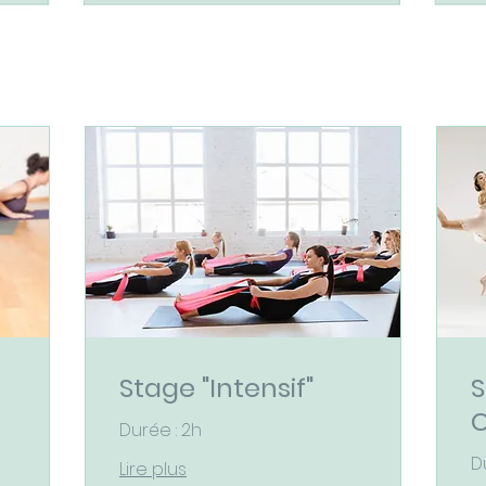
Stage "Intensif"
S
C
Durée : 2h
D
Lire plus