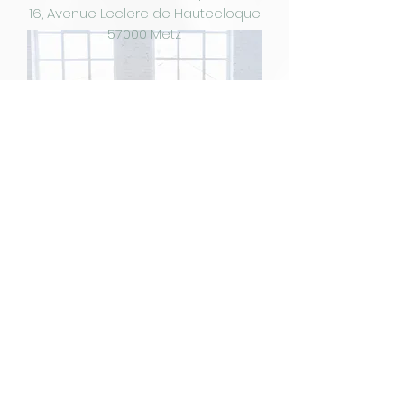
16, Avenue Leclerc de Hautecloque
57000 Metz
Stage "Découverte"
Horaire : 12h30
Durée : 1h30
Tarif : 25€
Limité à 8 personnes
Un stage convivial pour découvrir
et pratiquer la méthode Pilates