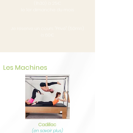
(1h30) à 25€
le 1er dimanche du mois
Je réserve un cours "Privé" (50mn)
à 60€
Les Machines
Cadillac
(en savoir plus)