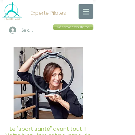
Experte Pilates
Réserver en ligne
Se connecter
Christelle Picard
Cours pilates
Metz
christellepicard.com
Le "sport santé" avant tout !!